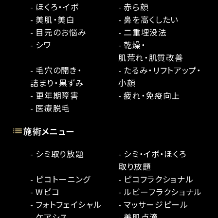
- ほくろ・イボ
- 赤ら顔
- 美肌・美白
- 鼻を高くしたい
- 目元のお悩み
- 二重埋没法
- シワ
- 乾燥・
肌荒れ・肌質改善
- 毛穴の開き・
- たるみ・リフトアップ・
詰まり・黒ずみ
小顔
- 更年期障害
- 疲れ・免疫向上
- 医療脱毛
施術メニュー
- シミ取り放題
- シミ・イボ・ほくろ
取り放題
- ピコトーニング
- ピコフラクショナル
- Wピコ
- ルビーフラクショナル
- フォトフェイシャル
- マッサージピール
- ケアシス
- 美肌点滴