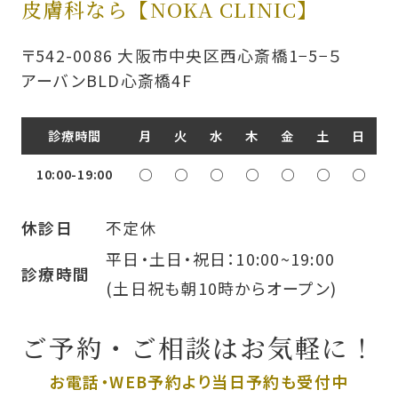
皮膚科なら【NOKA CLINIC】
〒542-0086 大阪市中央区西心斎橋1−5−５
アーバンBLD心斎橋4F
診療時間
月
火
水
木
金
土
日
10:00-19:00
○
○
○
○
○
○
○
不定休
休診日
平日・土日・祝日：10:00~19:00
診療時間
(土日祝も朝10時からオープン)
ご予約・ご相談はお気軽に！
お電話・WEB予約より
当日予約も受付中