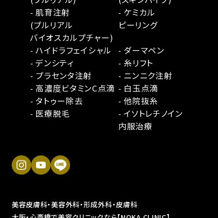
- 肌育注射
- ケミカル
(プルリアル
ピーリング
バイオスカルプチャー)
- ハイドラフェイシャル
- ダーマペン
- デンシティ
- 糸リフト
- プラセンタ注射
- ニンニク注射
- 高濃度ビタミンC点滴
- 白玉点滴
- タトゥー除去
- 他院抜糸
- 医療脱毛
- イソトレチノイン
内服治療
美容皮膚科・美容外科・形成外科・皮膚科
大阪・心斎橋で美容クリニックなら【NOKA CLINIC】