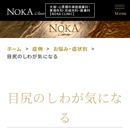
大阪・心斎橋の美容皮膚科・
美容外科・形成外科・皮膚科
Menu
【NOKA CLINIC】
ホーム
症例
お悩み・症状別
目尻のしわが気になる
目尻のしわが気にな
る