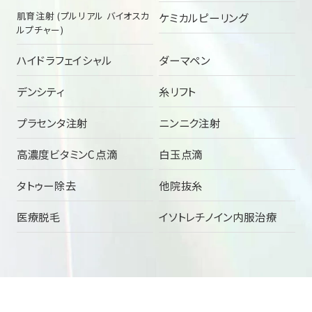
肌育注射 (プルリアル バイオスカ
ケミカルピーリング
ルプチャー)
ハイドラフェイシャル
ダーマペン
デンシティ
糸リフト
プラセンタ注射
ニンニク注射
高濃度ビタミンC点滴
白玉点滴
タトゥー除去
他院抜糸
医療脱毛
イソトレチノイン内服治療