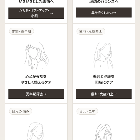
いきいきとした表情へ
理想のバランスへ
たるみ・リフトアップ・
鼻を高くしたい
小顔
体調・更年期
疲れ・免疫向上
心とからだを
美容と健康を
やさしく整えるケア
同時にケア
更年期障害
疲れ・免疫向上
目元の悩み
目元・二重