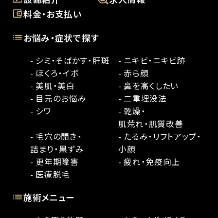
料金・お支払い
お悩み・症状で探す
- シミ・そばかす・肝斑
- ニキビ・ニキビ跡
- ほくろ・イボ
- 赤ら顔
- 美肌・美白
- 鼻を高くしたい
- 目元のお悩み
- 二重埋没法
- シワ
- 乾燥・
肌荒れ・肌質改善
- 毛穴の開き・
- たるみ・リフトアップ・
詰まり・黒ずみ
小顔
- 更年期障害
- 疲れ・免疫向上
- 医療脱毛
施術メニュー